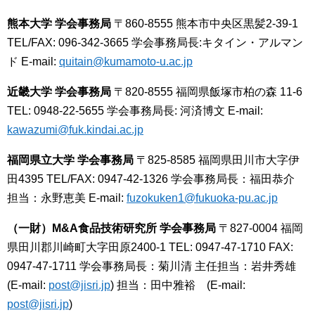
熊本大学 学会事務局
〒860-8555 熊本市中央区黒髪2-39-1
TEL/FAX: 096-342-3665
学会事務局長:キタイン・アルマン
ド
E-mail:
quitain@kumamoto-u.ac.jp
近畿大学 学会事務局
〒820-8555 福岡県飯塚市柏の森 11-6
TEL: 0948-22-5655
学会事務局長: 河済博文
E-mail:
kawazumi@fuk.kindai.ac.jp
福岡県立大学 学会事務局
〒825-8585 福岡県田川市大字伊
田4395
TEL/FAX: 0947-42-1326
学会事務局長：福田恭介
担当：永野恵美
E-mail:
fuzokuken1@fukuoka-pu.ac.jp
（一財）M&A食品技術研究所 学会事務局
〒827-0004 福岡
県田川郡川崎町大字田原2400‐1
TEL: 0947-47-1710
FAX:
0947-47-1711
学会事務局長：菊川清
主任担当：岩井秀雄
(E-mail:
post@jisri.jp
)
担当：田中雅裕 (E-mail:
post@jisri.jp
)