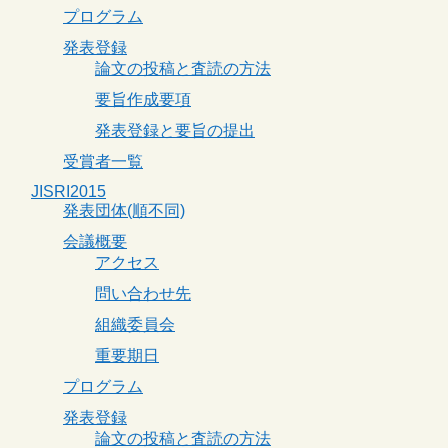
プログラム
発表登録
論文の投稿と査読の方法
要旨作成要項
発表登録と要旨の提出
受賞者一覧
JISRI2015
発表団体(順不同)
会議概要
アクセス
問い合わせ先
組織委員会
重要期日
プログラム
発表登録
論文の投稿と査読の方法