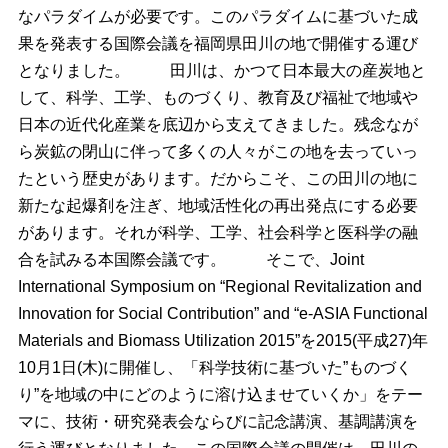
なパラダイムが必要です。このパラダイムに基づいた成
果を発表する国際会議を福岡県田川の地で開催する運び
となりました。
田川は、かつて日本最大の産炭地と
して、科学、工学、ものづくり、教育及び福祉で地域や
日本の近代化産業を底辺から支えてきました。残念なが
ら炭鉱の閉山に伴って多くの人々がこの地を去っていっ
たという歴史があります。だからこそ、この田川の地に
新たな起爆剤を注ぎ、地域活性化の再出発点にする必要
があります。それが科学、工学、社会科学と医科学の融
合を試みる本国際会議です。
そこで、Joint
International Symposium on “Regional Revitalization and
Innovation for Social Contribution” and “e-ASIA Functional
Materials and Biomass Utilization 2015”を2015(平成27)年
10月1日(木)に開催し、「科学技術に基づいた”ものづく
り”を地域の中にどのように溶け込ませていくか」をテー
マに、技術・研究発表会ならびに記念講演、基調講演を