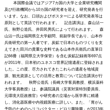
本国際会議ではアジア7カ国の大学と企業研究機関
及び行政機関から10カ国の研究者を迎え、研究発表を行
います。なお、口頭およびポスターによる研究発表等は
原則として英語で行われます。
記念講演は、森山沾一
氏、秋野公造氏、井田民男氏によって行われます。
森
山沾一氏は福岡県立大学顧問、前副学長であり、山本作
兵衛研究の第一人者です。炭鉱で日本のものづくりを支
えてきた田川の貴重な史料である山本作兵衛氏の直筆日
記66冊（福岡県立大学保管）を含む炭鉱記録画等697点
が2011年、日本初のユネスコ世界記憶遺産に登録されま
した。この度、尽力されてきたこれらの遺産を地域資
源、観光資源としての活用と教育について記念講演が行
われます。
秋野公造氏（長崎大学客員教授、横浜薬科
大学客員教授）は、参議院議員（災害対策特別委員長、
元環境大臣政務官）や研究者の立場から医学界に精通
し、消化器医療や内視鏡医療に詳しい。また、「胃がん
予防のためのヘリコバクター・ピロリ菌除菌」が2013年