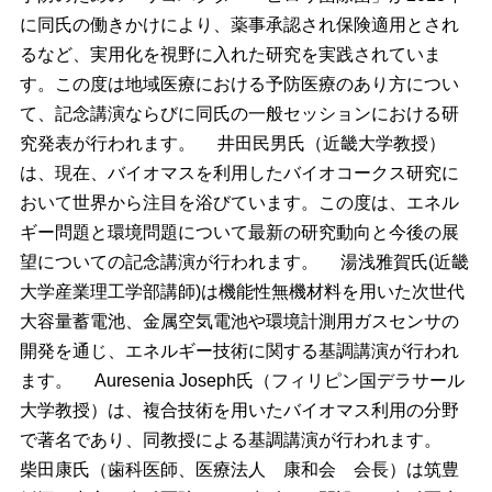
に同氏の働きかけにより、薬事承認され保険適用とされ
るなど、実用化を視野に入れた研究を実践されていま
す。この度は地域医療における予防医療のあり方につい
て、記念講演ならびに同氏の一般セッションにおける研
究発表が行われます。
井田民男氏（近畿大学教授）
は、現在、バイオマスを利用したバイオコークス研究に
おいて世界から注目を浴びています。この度は、エネル
ギー問題と環境問題について最新の研究動向と今後の展
望についての記念講演が行われます。
湯浅雅賀氏(近畿
大学産業理工学部講師)は機能性無機材料を用いた次世代
大容量蓄電池、金属空気電池や環境計測用ガスセンサの
開発を通じ、エネルギー技術に関する基調講演が行われ
ます。
Auresenia Joseph氏（フィリピン国デラサール
大学教授）は、複合技術を用いたバイオマス利用の分野
で著名であり、同教授による基調講演が行われます。
柴田康氏（歯科医師、医療法人 康和会 会長）は筑豊