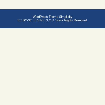
WordPress Theme
Simplicity
CC BY-NC
J.I.S.R.I ジスリ
Some Rights Reserved.