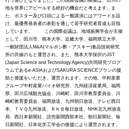
行う運びとなりました。この国際会議の開催は、田川の
地を世界にアピールする絶好の機会だと考えます。ま
た、ポスター及び口頭による一般講演にはアワードを設
け、最優秀発表者の表彰を通して若手研究者育成も目指
しています。
この国際会議は、地域振興学会が主催
として、田川市、熊本大学、近畿大学、福岡県立大学、
一般財団法人M&A(マルボシ酢・アスキー)食品技術研究
所の共催のもと運営され、また、熊本大学採択のJST
(Japan Science and Technology Agency)共同研究プログ
ラムであるe-ASIAおよびSAKURA SCIENCEプランの援
助と後援をいただき、運営されます。その他、中村産業
グループ中村産業バイオ研究所、九州経済産業局、福岡
県、田川広域観光協会、川崎町、田川市教育委員会、川
崎町教育委員会、福岡放送、九州朝日放送、テレビ西日
本、ＴＶＱ九州放送、ＲＫＢ毎日放送、NHK北九州放送
局、西日本新聞社、読売新聞西部本社、朝日新聞社、毎
日新聞社、日本化学工学会の後援により運営されます。