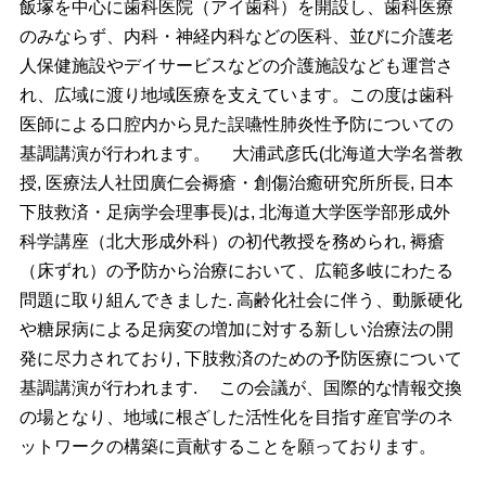
飯塚を中心に歯科医院（アイ歯科）を開設し、歯科医療
のみならず、内科・神経内科などの医科、並びに介護老
人保健施設やデイサービスなどの介護施設なども運営さ
れ、広域に渡り地域医療を支えています。この度は歯科
医師による口腔内から見た誤嚥性肺炎性予防についての
基調講演が行われます。
大浦武彦氏(北海道大学名誉教
授, 医療法人社団廣仁会褥瘡・創傷治癒研究所所長, 日本
下肢救済・足病学会理事長)は, 北海道大学医学部形成外
科学講座（北大形成外科）の初代教授を務められ, 褥瘡
（床ずれ）の予防から治療において、広範多岐にわたる
問題に取り組んできました. 高齢化社会に伴う、動脈硬化
や糖尿病による足病変の増加に対する新しい治療法の開
発に尽力されており, 下肢救済のための予防医療について
基調講演が行われます.
この会議が、国際的な情報交換
の場となり、地域に根ざした活性化を目指す産官学のネ
ットワークの構築に貢献することを願っております。